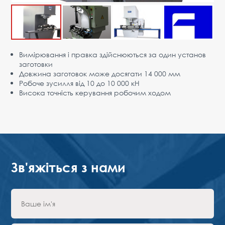
Переваги
Форма для запиту
ПАРТНЕРИ
Вимірювання і правка здійснюються за один установ
заготовки
Компанія
Новини
Контакти
UA
Довжина заготовок може досягати 14 000 мм
Робоче зусилля від 10 до 10 000 кН
Австрія,
Висока точність керування робочим ходом
Відень
vienna@gertnergroup.com
Написати нам
+43 1 588 10 0
Замовити дзвінок
Зв'яжіться з нами