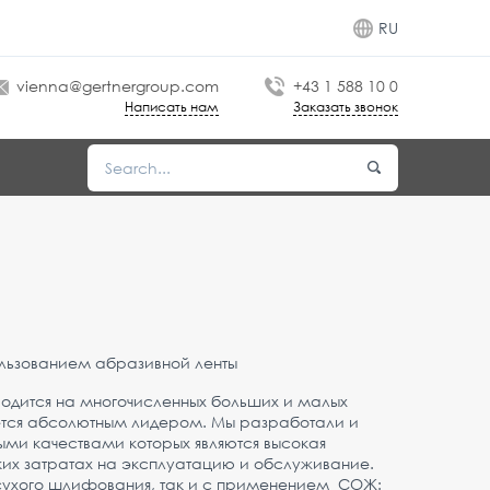
RU
vienna@gertnergroup.com
+43 1 588 10 0
Написать нам
Заказать звонок
льзованием абразивной ленты
одится на многочисленных больших и малых
яется абсолютным лидером. Мы разработали и
ыми качествами которых являются высокая
ких затратах на эксплуатацию и обслуживание.
я сухого шлифования, так и с применением СОЖ: