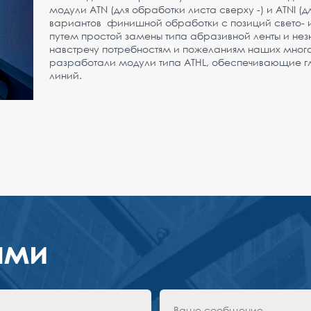
модули ATN (для обработки листа сверху -) и ATNI (
вариантов финишной обработки с позиций свето- и
путем простой замены типа абразивной ленты и не
навстречу потребностям и пожеланиям наших много
разработали модули типа ATHL, обеспечивающие гл
линий.
ами