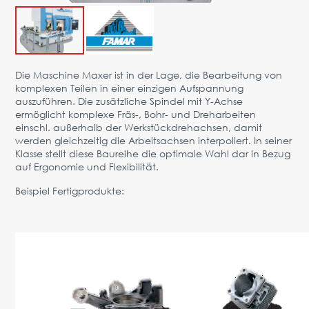
Vorteile
Anfrage
PARTNER
Die Maschine Maxer ist in der Lage, die Bearbeitung von
komplexen Teilen in einer einzigen Aufspannung
Über uns
News
Kontakt
DE
auszuführen. Die zusätzliche Spindel mit Y-Achse
ermöglicht komplexe Fräs-, Bohr- und Dreharbeiten
Österreich,
einschl. außerhalb der Werkstückdrehachsen, damit
Wien
werden gleichzeitig die Arbeitsachsen interpoliert. In seiner
Klasse stellt diese Baureihe die optimale Wahl dar in Bezug
vienna@gertnergroup.com
auf Ergonomie und Flexibilität.
Schreib uns
Beispiel Fertigprodukte:
+43 1 588 10 0
Rückruf vereinbaren