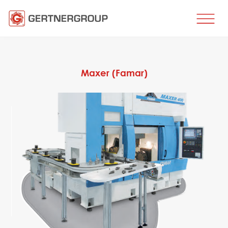
HOME
LEISTUNGEN
Maxer (Famar)
Metallbearbeitung
Stahlproduktion
Herstellung von Flachwalzerzeugnissen
Herstellung von Walzprofilen
Drahtherstellung
Herstellung von Rohren und Profilen
Wärmebehandlung
Beschichten
Engineering, Beratung
Ersatzteile
ERSATZTEILE