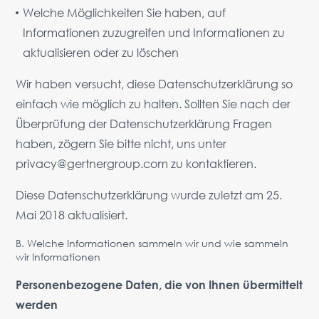
Welche Möglichkeiten Sie haben, auf
Vorteile
Informationen zuzugreifen und Informationen zu
Anfrage
aktualisieren oder zu löschen
PARTNER
Wir haben versucht, diese Datenschutzerklärung so
Über uns
News
Kontakt
DE
einfach wie möglich zu halten. Sollten Sie nach der
Überprüfung der Datenschutzerklärung Fragen
Österreich,
Wien
haben, zögern Sie bitte nicht, uns unter
privacy@gertnergroup.com
zu kontaktieren.
vienna@gertnergroup.com
Schreib uns
Diese Datenschutzerklärung wurde zuletzt am 25.
+43 1 588 10 0
Mai 2018 aktualisiert.
Rückruf vereinbaren
B. Welche Informationen sammeln wir und wie sammeln
wir Informationen
Personenbezogene Daten, die von Ihnen übermittelt
werden