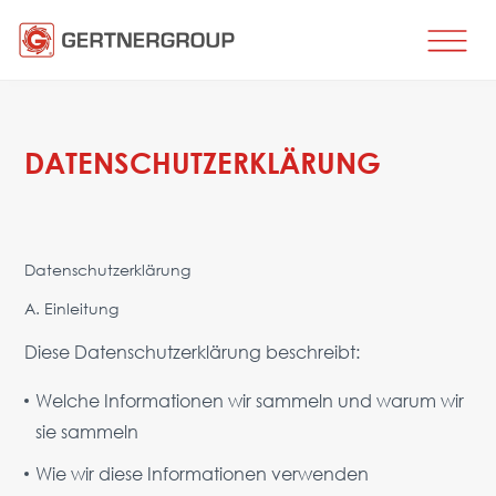
HOME
LEISTUNGEN
DATENSCHUTZERKLÄRUNG
Metallbearbeitung
Stahlproduktion
Herstellung von Flachwalzerzeugnissen
Herstellung von Walzprofilen
Datenschutzerklärung
Drahtherstellung
A. Einleitung
Herstellung von Rohren und Profilen
Diese Datenschutzerklärung beschreibt:
Wärmebehandlung
Beschichten
Welche Informationen wir sammeln und warum wir
Engineering, Beratung
sie sammeln
Ersatzteile
Wie wir diese Informationen verwenden
ERSATZTEILE