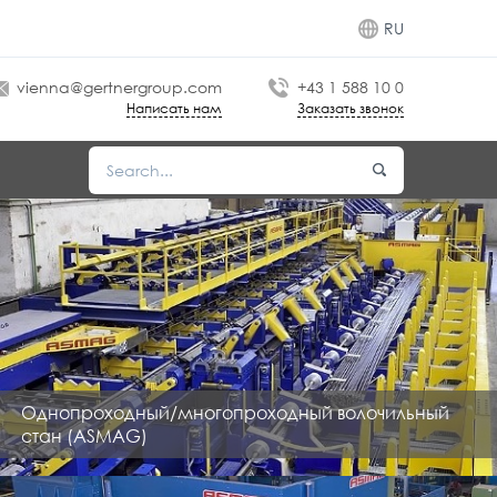
RU
vienna@gertnergroup.com
+43 1 588 10 0
Написать нам
Заказать звонок
Однопроходный/многопроходный волочильный
стан (ASMAG)