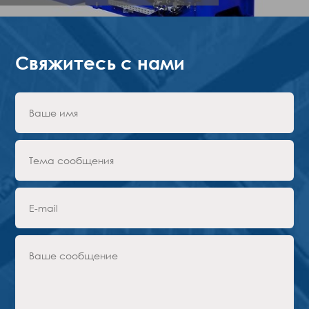
Преимущества
Форма для запроса
ПАРТНЕРЫ
Свяжитесь с нами
Компания
Новости
Контакты
RU
Австрия,
Вена
vienna@gertnergroup.com
Написать нам
+43 1 588 10 0
Заказать звонок