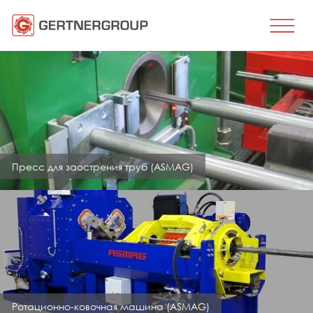
ГЛАВНАЯ
НАПРАВЛЕНИЯ БИЗНЕСА
Металлообработка
Производство стали
Производство плоского проката
Производство сортового проката
Пресс для заострения труб (ASMAG)
Изготовление проволоки
Производство труб и профилей
Термообработка
Нанесение покрытий
Инжиниринг, Консалтинг
Запчасти
Ротационно-ковочная машина (ASMAG)
ЗАПЧАСТИ