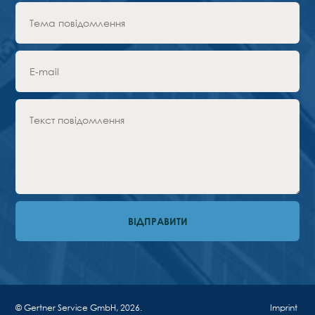
Переваги
Форма для запиту
ПАРТНЕРИ
Компанія
Новини
Контакти
UA
Австрія,
Відень
vienna@gertnergroup.com
Написати нам
+43 1 588 10 0
Замовити дзвінок
© Gertner Service GmbH, 2026.
Imprint